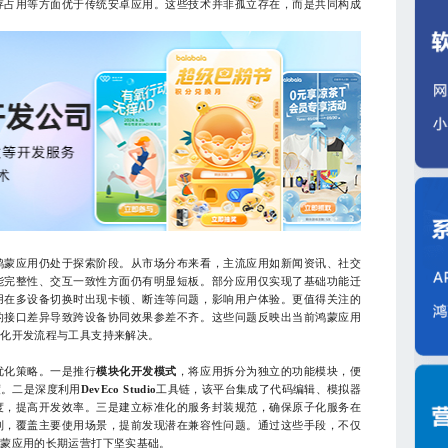
存占用等方面优于传统安卓应用。这些技术并非孤立存在，而是共同构成
。
蒙应用仍处于探索阶段。从市场分布来看，主流应用如新闻资讯、社交
能完整性、交互一致性方面仍有明显短板。部分应用仅实现了基础功能迁
用在多设备切换时出现卡顿、断连等问题，影响用户体验。更值得关注的
的接口差异导致跨设备协同效果参差不齐。这些问题反映出当前鸿蒙应用
范化开发流程与工具支持来解决。
验
化策略。一是推行
模块化开发模式
，将应用拆分为独立的功能模块，便
度。二是深度利用
DevEco Studio
工具链，该平台集成了代码编辑、模拟器
度，提高开发效率。三是建立标准化的服务封装规范，确保原子化服务在
制，覆盖主要使用场景，提前发现潜在兼容性问题。通过这些手段，不仅
鸿蒙应用的长期运营打下坚实基础。