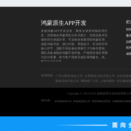
鸿蒙原生APP开发
栏
承接鸿蒙APP开发业务，聚焦全场景智能应用打
造，深度融合鸿蒙系统分布式能力，实现设备间无
重
缝协同与资源共享。可定制各类通用型鸿蒙应用，
品
涵盖功能开发、接口对接、界面设计、安全防护等
核心环节，适配不同设备的屏幕尺寸与操作逻辑。
团队具备成熟的鸿蒙开发经验，严格把控项目周期
与交付质量，助力客户高效完成应用鸿蒙化，拓展
数字化业务场景。
友情链接：
广州AI模型优化公司
合肥报名活动开发公司
北京包装
吸粉活动开发公司
网络推广公司
上海H5制作
武汉微信
Copyright © 2014-2026 成都蓝橙互动科技有限公
地区合集：
H5游戏定制公司
H5游戏定制公司
淘宝营销活动开发
太原微博互动游戏