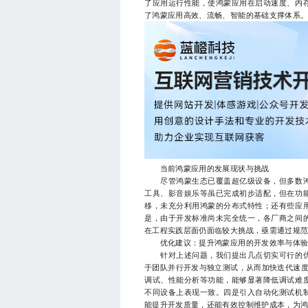
了应用运行性能，使鸿蒙应用在启动速度、内
了鸿蒙应用高效、流畅、智能的基础支撑体系
当前鸿蒙应用的发展现状与挑战
尽管鸿蒙生态已覆盖超亿级设备，但多数鸿
工具、影音娱乐等虽已完成初步适配，但在功
移，未充分利用鸿蒙的分布式特性；还有些应
是，由于开发标准尚未完全统一，各厂商之间
在工程实践层面仍面临较大挑战，亟需通过规
优化建议：提升鸿蒙应用的开发效率与体
针对上述问题，我们提出几点切实可行的优
于团队并行开发与独立测试，从而加快迭代速
调试、性能分析等功能，能够显著降低调试难
不同设备上表现一致。四是引入自动化测试机
能提升开发质量，还能有效控制维护成本，为