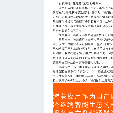
创新策略：让服务“无感”触达用户
在用户体验日益精细化的今天，单纯的功能实
的存在”，却能获得极致便利。基于此，我们提
习惯、时间规律与地理位置，系统可在恰当时
晨起床时推送天气提醒与今日行程概览。这种“
更重要的是，这类策略完全依托鸿蒙的分布式
用户对数据主权的关注。
未来展望：鸿蒙应用在关键领域的深远影
展望未来，鸿蒙应用将在更多垂直领域释放
明、安防、音响等设备可实现真正意义上的联
已成功应用于多款新能源车型，支持手机与车
用鸿蒙车载系统的车辆，用户平均停留时长可提
用有望实现设备状态的实时监控与远程运维，
蒙应用在实际业务中的高价值转化能力。
鸿蒙应用正从技术实验走向规模化落地，其
是希望抢占新兴市场的公司，如今都是进入鸿
务，凭借扎实的技术积累与丰富的实战经验，
行。从需求分析到上线维护，我们提供全流程支持
鸿蒙应用作为国产
跨终端智能生态的