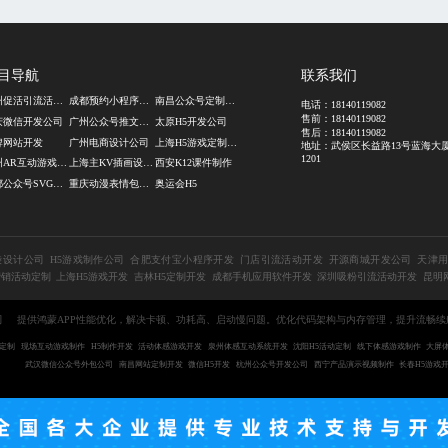
目导航
联系我们
郑州促活引流活动开发
成都预约小程序定制公司
南昌公众号定制公司
电话：
18140119082
售前：
18140119082
庆微信开发公司
广州公众号推文设计
太原H5开发公司
售后：
18140119082
牌网站开发
广州电商设计公司
上海H5游戏定制公司
地址：武侯区长益路13号蓝海大
1201
杭州AR互动游戏制作
上海主KV插画设计公司
西安K12课件制作
成都公众号SVG交互设计
重庆动漫表情包设计
奥运会H5
袋设计公司
H5游戏制作公司
合肥支付宝小程序开发
门店引流活动开发
开源商城开发公司
天津
营销活动定制
上海H5游戏开发
吉林H5定制开发
成都手机应用软件开发
深圳吸粉引流活动开发
昆明
司
提供鸿蒙APP性能优化，解决卡顿、功耗高、启动慢问题。优化代码架构与内存管理，提升流畅
定制
现场互动游戏制作
H5制作开发
活动体感游戏开发
泉州体感互动系统开发
沈阳H5活动定制
线下体感游戏制作
大屏
武汉微信公众号外包公司
南昌网站定制开发
微信H5开发
杭州公众号开发公司
西宁产品演示视频制作
长春H5游戏