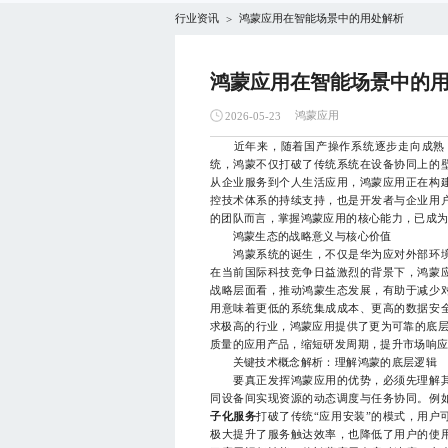
行业资讯
鸿蒙应用在智能场景中的用处解析
>
鸿蒙应用在智能场景中的
鸿蒙应用
2026-05-23
近年来，随着国产操作系统逐步走向成熟，
统，鸿蒙不仅打破了传统系统在设备协同上的
从企业服务到个人生活应用，鸿蒙应用正在构
控技术体系的持续支持，也是开发者与企业用
的团队而言，掌握鸿蒙应用的核心能力，已成
鸿蒙生态的战略意义与核心价值
鸿蒙系统的诞生，不仅是华为应对外部环境
在当前国际科技竞争日益激烈的背景下，鸿蒙
战略层面看，推动鸿蒙生态发展，有助于减少
用意味着更低的系统集成成本、更高的数据安
求极高的行业，鸿蒙应用提供了更为可靠的底层
质量的应用产品，缩短研发周期，提升市场响
关键技术概念解析：理解鸿蒙的底层逻辑
要真正发挥鸿蒙应用的优势，必须先理解其
同设备间实现资源的动态调度与任务协同。例
子化服务
打破了传统“应用安装”的模式，用户
极大提升了服务触达效率，也降低了用户的使