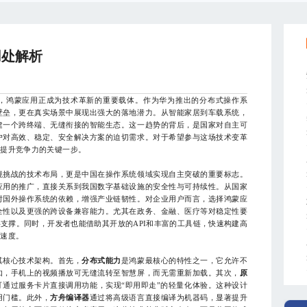
用处解析
鸿蒙应用正成为技术革新的重要载体。作为华为推出的分布式操作系
壁垒，更在真实场景中展现出强大的落地潜力。从智能家居到车载系统，
建一个跨终端、无缝衔接的智能生态。这一趋势的背后，是国家对自主可
户对高效、稳定、安全解决方案的迫切需求。对于希望参与这场技术变革
为提升竞争力的关键一步。
挑战的技术布局，更是中国在操作系统领域实现自主突破的重要标志。
应用的推广，直接关系到我国数字基础设施的安全性与可持续性。从国家
对国外操作系统的依赖，增强产业链韧性。对企业用户而言，选择鸿蒙应
全性以及更强的跨设备兼容能力。尤其在政务、金融、医疗等对稳定性要
支撑。同时，开发者也能借助其开放的API和丰富的工具链，快速构建高
应速度。
核心技术架构。首先，
分布式能力
是鸿蒙最核心的特性之一，它允许不
如，手机上的视频播放可无缝流转至智慧屏，而无需重新加载。其次，
原
可通过服务卡片直接调用功能，实现“即用即走”的轻量化体验。这种设计
用门槛。此外，
方舟编译器
通过将高级语言直接编译为机器码，显著提升