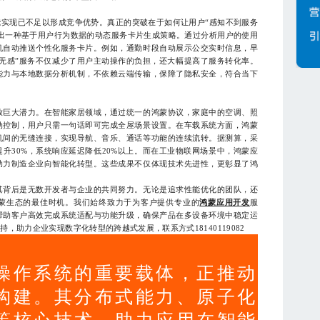
现已不足以形成竞争优势。真正的突破在于如何让用户“感知不到服务
出一种基于用户行为数据的动态服务卡片生成策略。通过分析用户的使用
机自动推送个性化服务卡片。例如，通勤时段自动展示公交实时信息，早
无感”服务不仅减少了用户主动操作的负担，还大幅提高了服务转化率。
能力与本地数据分析机制，不依赖云端传输，保障了隐私安全，符合当下
响
巨大潜力。在智能家居领域，通过统一的鸿蒙协议，家庭中的空调、照
动控制，用户只需一句话即可完成全屋场景设置。在车载系统方面，鸿蒙
机间的无缝连接，实现导航、音乐、通话等功能的连续流转。据测算，采
升30%，系统响应延迟降低20%以上。而在工业物联网场景中，鸿蒙应
助力制造企业向智能化转型。这些成果不仅体现技术先进性，更彰显了鸿
背后是无数开发者与企业的共同努力。无论是追求性能优化的团队，还
蒙生态的最佳时机。我们始终致力于为客户提供专业的
鸿蒙应用开发
服
帮助客户高效完成系统适配与功能升级，确保产品在多设备环境中稳定运
，助力企业实现数字化转型的跨越式发展，联系方式18140119082
操作系统的重要载体，正推动
构建。其分布式能力、原子化