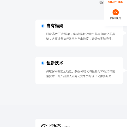
18140119082
我们凭自有框架、多
技术筑基
客户为先
创新致远
携手共赢
回到顶部
自有框架
研发高效开发框架，集成标准化组件库与自动化工具
链，大幅提升执行效率与产出速度，确保效率和治理。
创新技术
持续探索微交互动效、数据可视化与轻量化3D渲染等前
沿技术，为产品注入差异化竞争力与现代化体验魅力。
行业动态