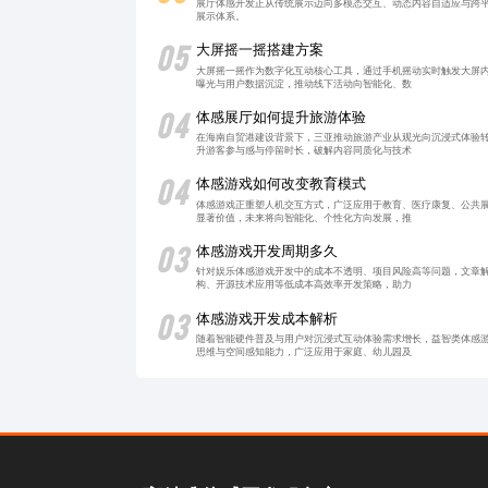
展厅体感开发正从传统展示迈向多模态交互、动态内容自适应与跨
展示体系。
05
大屏摇一摇搭建方案
大屏摇一摇作为数字化互动核心工具，通过手机摇动实时触发大屏
曝光与用户数据沉淀，推动线下活动向智能化、数
04
体感展厅如何提升旅游体验
在海南自贸港建设背景下，三亚推动旅游产业从观光向沉浸式体验
升游客参与感与停留时长，破解内容同质化与技术
04
体感游戏如何改变教育模式
体感游戏正重塑人机交互方式，广泛应用于教育、医疗康复、公共
显著价值，未来将向智能化、个性化方向发展，推
03
体感游戏开发周期多久
针对娱乐体感游戏开发中的成本不透明、项目风险高等问题，文章
构、开源技术应用等低成本高效率开发策略，助力
03
体感游戏开发成本解析
随着智能硬件普及与用户对沉浸式互动体验需求增长，益智类体感
思维与空间感知能力，广泛应用于家庭、幼儿园及