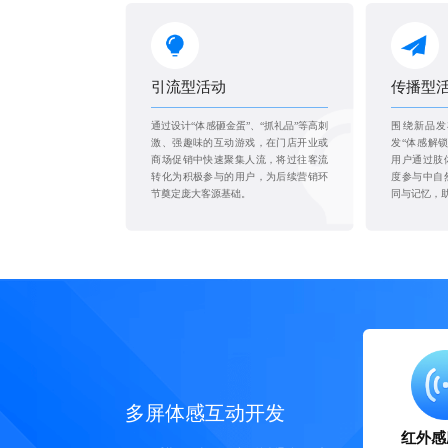
引流型活动
传播型
通过设计“体感砸金蛋”、“抓礼品”等高刺
围绕新品发
激、强趣味的互动游戏，在门店开业或
发“体感解
商场促销中快速聚集人流，将过往客流
用户通过肢
转化为积极参与的用户，为后续营销环
度参与中自
节奠定庞大客源基础。
同与记忆，
多屏体感互动开发
红外感