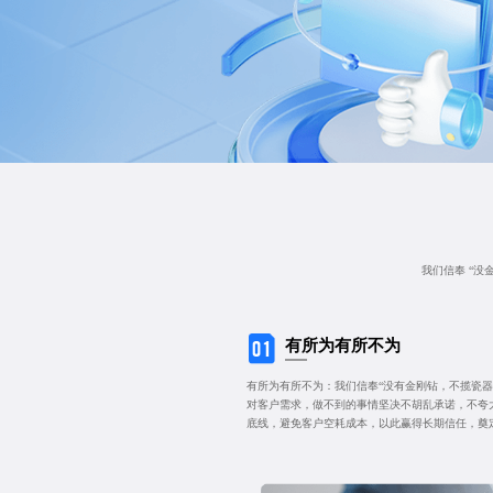
我们信奉 “没
有所为有所不为
有所为有所不为：我们信奉“没有金刚钻，不揽瓷器
对客户需求，做不到的事情坚决不胡乱承诺，不夸
底线，避免客户空耗成本，以此赢得长期信任，奠